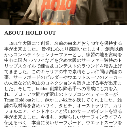
ABOUT HOLD OUT
1981年大阪にて創業、名前の由来どおり40年を保持する
事が出来ました。 皆様に心より感謝いたします。創業以前
からコンペティションサーファーとし、練習の地を宮崎を
中心に国内・ハワイなどを含め大阪のサーファー独特のト
リップスタイルで練習及コンテストのラウンドを積み上げ
てきました。このキャリアの中で素晴らしい仲間は勿論の
事、サーフボードのビルダーやウエットスーツのメーカー
の人達などの沢山のコネクションも築き上げる事が出来ま
した。そして、holdout創業以降若手への育成にも力を入
れ、プロ・アマ問わず沢山のトップコンペティーターが
Team Hold outとし、輝かしい戦歴を残してくれました。雑
誌の取材等を含めハワイ、タヒチ、オーストラリア、カリ
フォルニア、インドネシアと沢山のサーフポイントを巡る
事が出来ました。今後も、素晴らしいサーフィンライフを
伝えるべく、本当に良いサーフボード、ウエットスーツを