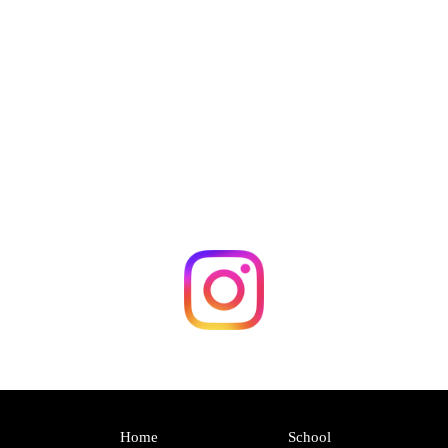
Home
School